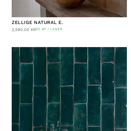
ZELLIGE NATURAL E.
2,590.00
KR
50 M² I LAGER