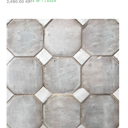
2,490.00
KR
54 M² I LAGER