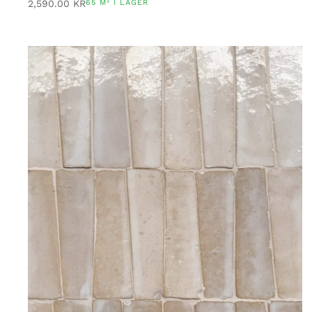
2,590.00
KR
65 M² I LAGER