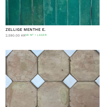
ZELLIGE MENTHE E.
2,590.00
KR
58 M² I LAGER