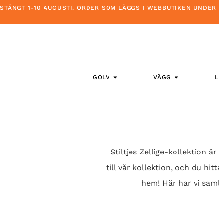
-10 AUGUSTI. ORDER SOM LÄGGS I WEBBUTIKEN UNDER DENNA TI
GOLV
VÄGG
L
Stiltjes Zellige-kollektion ä
till vår kollektion, och du hit
hem! Här har vi saml