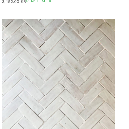
3,492.00
KR
18 M² I LAGER