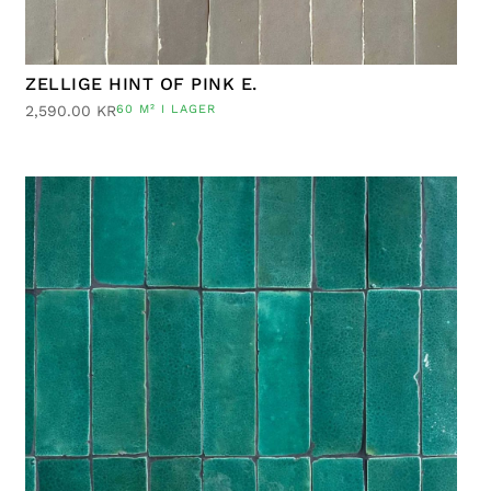
ZELLIGE HINT OF PINK E.
2,590.00
KR
60 M² I LAGER