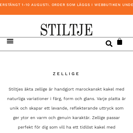
ÄNGT 1-10 AUGUSTI. ORDER SOM LÄGGS I WEBBUTIKEN UNDER DEN
ZELLIGE
Stiltjes äkta zellige är handgjort marockanskt kakel med
naturliga variationer i färg, form och glans. Varje platta är
unik och skapar ett levande, reflekterande uttryck som
ger ytor en varm och genuin karaktär. Zellige passar
perfekt för dig som vill ha ett tidlöst kakel med