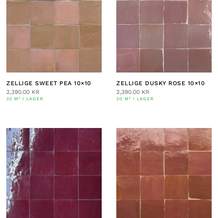
ZELLIGE SWEET PEA 10×10
ZELLIGE DUSKY ROSE 10×10
2,390.00
KR
2,390.00
KR
33 M² I LAGER
20 M² I LAGER