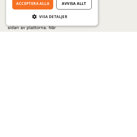
ACCEPTERA ALLA
AVVISA ALLT
skicklig hantverkare
glasyrfärgerna för hand,
VISA DETALJER
en i taget, endast på ena
sidan av plattorna. När
de har torkat staplas
plattorna noggrant i
ugnen. I dessa
traditionella
marockanska ugnar
cirkulerar värmen
ojämnt, vilket ger varje
handgjord kakelplatta sin
egen unika ton, struktur
och färg. Denna perfekta
ojämnhet är det som
skiljer marockanskt
zellige från alla andra
kakel på jorden.