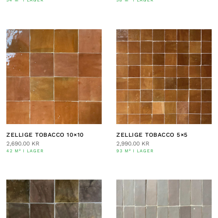
34 M² I LAGER
38 M² I LAGER
ZELLIGE TOBACCO 10×10
ZELLIGE TOBACCO 5×5
2,690.00
KR
2,990.00
KR
42 M² I LAGER
93 M² I LAGER