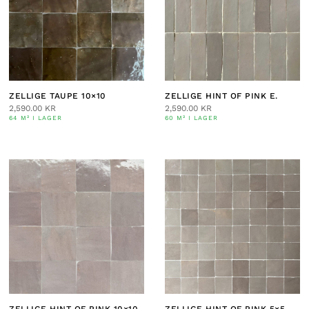
ZELLIGE TAUPE 10×10
ZELLIGE HINT OF PINK E.
2,590.00
KR
2,590.00
KR
64 M² I LAGER
60 M² I LAGER