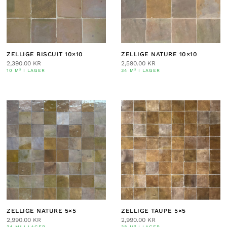
ZELLIGE BISCUIT 10×10
ZELLIGE NATURE 10×10
2,390.00
KR
2,590.00
KR
10 M² I LAGER
34 M² I LAGER
ZELLIGE NATURE 5×5
ZELLIGE TAUPE 5×5
2,990.00
KR
2,990.00
KR