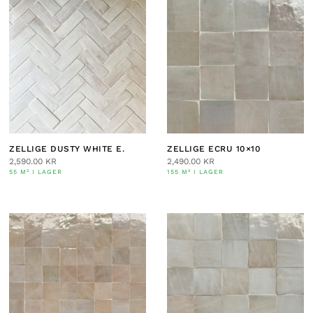
ZELLIGE DUSTY WHITE E.
ZELLIGE ECRU 10×10
2,590.00
KR
2,490.00
KR
55 M² I LAGER
155 M² I LAGER