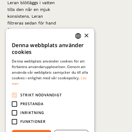
Leran blötläggs i vatten
tills den når en mjuk
konsistens. Leran
filtreras sedan för hand
för att ta bort
×
föroreningar som stenar
och kvistar. Efter
Denna webbplats använder
SWEDISH
filtrering plattar en
cookies
ENGLISH
skicklig hantverkare ut
Denna webbplats använder cookies för att
leran för hand till
förbättra användarupplevelsen. Genom att
fyrkantiga former. Detta
använda vår webbplats samtycker du till alla
säkerställer att den är
cookies i enlighet med vår cookiepolicy.
Läs
mer
kompakt och utan
luftbubblor. De
STRIKT NÖDVÄNDIGT
fyrkantiga råa
PRESTANDA
lerplattorna torkas sedan
i solen.
INRIKTNING
FUNKTIONER
När plattorna har torkat,
applicerar en annan