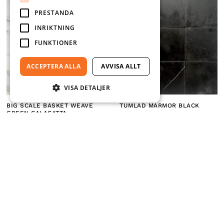
PRESTANDA
INRIKTNING
FUNKTIONER
ACCEPTERA ALLA
AVVISA ALLT
VISA DETALJER
BIG SCALE BASKET WEAVE
TUMLAD MARMOR BLACK
GREEN CALACATTA
2,990.00
KR
3,990.00
KR
76 M² I LAGER
115 M² I LAGER