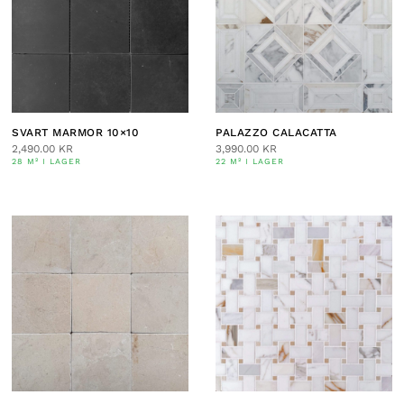
SVART MARMOR 10×10
PALAZZO CALACATTA
2,490.00
KR
3,990.00
KR
28 M² I LAGER
22 M² I LAGER