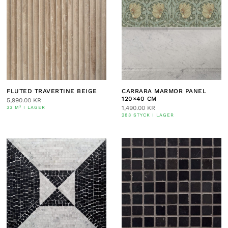
FLUTED TRAVERTINE BEIGE
CARRARA MARMOR PANEL
120×40 CM
5,990.00
KR
1,490.00
KR
33 M² I LAGER
283 STYCK I LAGER