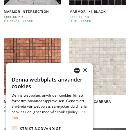
MARMOR INTERSECTION
MARMOR 1×1 BLACK
1,990.00
KR
2,990.00
KR
114 STYCK I LAGER
17 M² I LAGER
×
Denna webbplats använder
SWEDISH
cookies
ENGLISH
Denna webbplats använder cookies för att
förbättra användarupplevelsen. Genom att
MARMOR 1×1 ROSSO
MARMOR 1×1 CARRARA
använda vår webbplats samtycker du till alla
2,990.00
KR
2,990.00
KR
cookies i enlighet med vår cookiepolicy.
Läs
18 M² I LAGER
65 M² I LAGER
mer
STRIKT NÖDVÄNDIGT