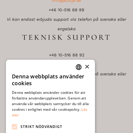
info@stiltje.se
+46 10-516 88 99
Vi kan endast erbjuda support via telefon på svenska eller
engelska
TEKNISK SUPPORT
+46 10-516 88 92
×
Vi kan endast erbjuda support via telefon på svenska eller
Denna webbplats använder
SWEDISH
cookies
engelska
ENGLISH
ADRESS
Denna webbplats använder cookies för att
förbättra användarupplevelsen. Genom att
använda vår webbplats samtycker du till alla
cookies i enlighet med vår cookiepolicy.
Läs
Moëll & Moëll Ab
mer
Vilhelmsbergsvägen 35
STRIKT NÖDVÄNDIGT
272 92 Simrishamn