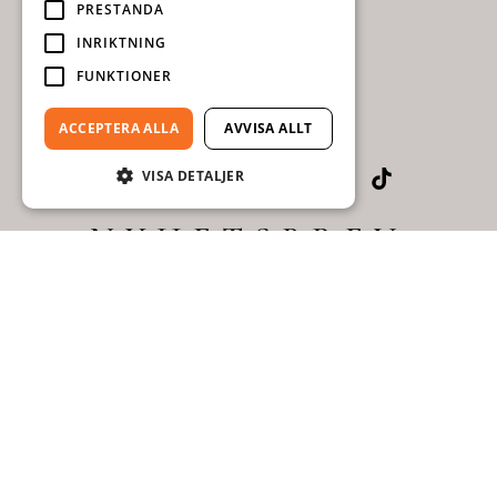
PRESTANDA
INRIKTNING
FUNKTIONER
ACCEPTERA ALLA
AVVISA ALLT
VISA DETALJER
NYHETSBREV
Tycker du om handgjorda och naturliga
material lika mycket som vi gör? Håll dig då
uppdaterad gällande nyheter, eller låt dig
inspireras av våra projekt.