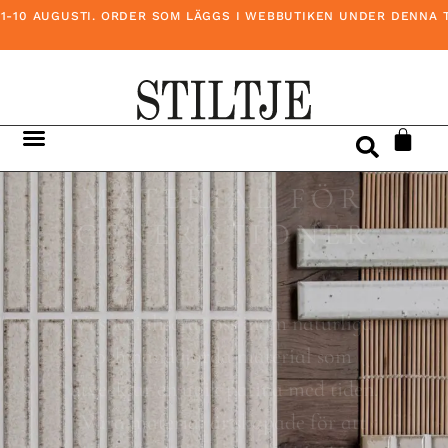
 AUGUSTI. ORDER SOM LÄGGS I WEBBUTIKEN UNDER DENNA TID SÄ
MATERIAL FÖR
GENERATIONER
Vi specialiserar oss inom naturliga
och handgjorda material som
utvecklar en unik patina med tiden.
Våra material är skapade för att