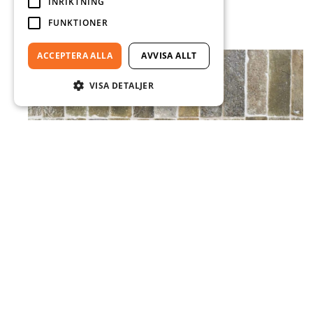
INRIKTNING
2,990.00
KR
8 M² I LAGER
FUNKTIONER
ACCEPTERA ALLA
AVVISA ALLT
VISA DETALJER