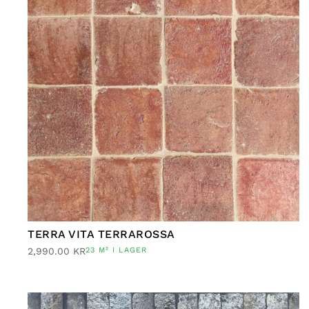
TERRA VITA TERRAROSSA
2,990.00
KR
23 M² I LAGER