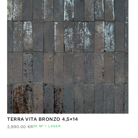
TERRA VITA BRONZO 4,5×14
2,990.00
KR
30 M² I LAGER