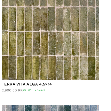
TERRA VITA ALGA 4,5×14
2,990.00
KR
26 M² I LAGER