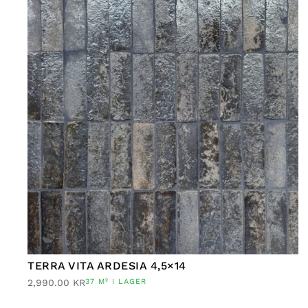
TERRA VITA ARDESIA 4,5×14
2,990.00
KR
37 M² I LAGER