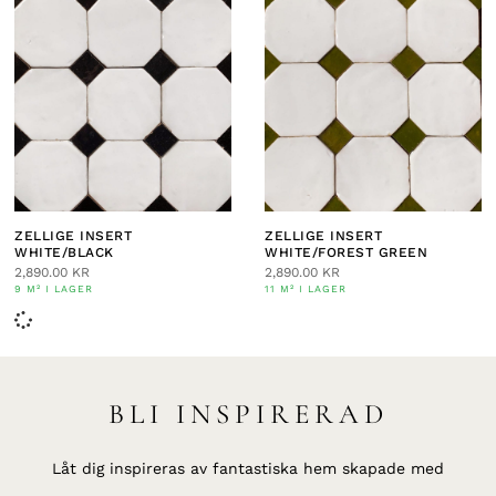
ZELLIGE INSERT
ZELLIGE INSERT
WHITE/BLACK
WHITE/FOREST GREEN
2,890.00
KR
2,890.00
KR
9 M² I LAGER
11 M² I LAGER
BLI INSPIRERAD
Låt dig inspireras av fantastiska hem skapade med