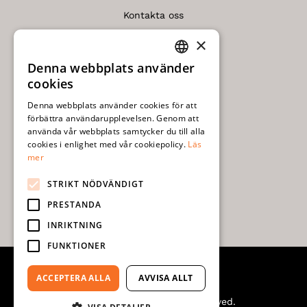
Kontakta oss
×
Köp- och leveransvillkor
Denna webbplats använder
SWEDISH
Integritetspolicy
cookies
ENGLISH
Denna webbplats använder cookies för att
Frågor och svar
förbättra användarupplevelsen. Genom att
använda vår webbplats samtycker du till alla
Kvalitetsbeskrivning
cookies i enlighet med vår cookiepolicy.
Läs
mer
Monteringsanvisningar
STRIKT NÖDVÄNDIGT
Skötsel
PRESTANDA
INRIKTNING
FUNKTIONER
ACCEPTERA ALLA
AVVISA ALLT
© 2026 Stiltje. All Rights Reserved.