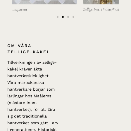
Zellige Insert White/White Transparent
OM VÅRA
ZELLIGE-KAKEL
Tillverkningen av zellige-
kakel kräver äkta
hantverksskicklighet.
Våra marockanska
hantverkare börjar som
lärlingar hos Maâlems
(mästare inom
hantverket), för att lära
sig det traditionella
hantverket som gått i arv
i generationer. Historiskt