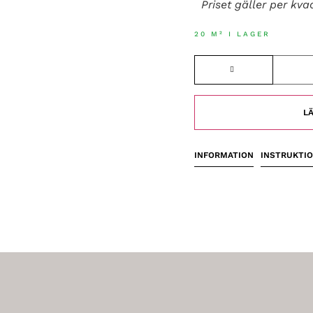
Priset gäller per kva
20 M² I LAGER
LÄ
INFORMATION
INSTRUKTI
ZELLIGE PILLAR MUSTARD MED FOGFÄRGEN JURABEIGE