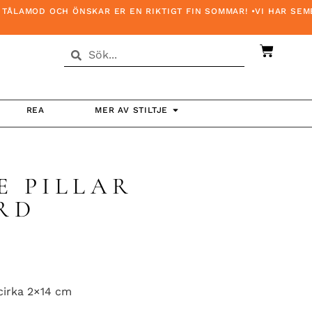
ÅLAMOD OCH ÖNSKAR ER EN RIKTIGT FIN SOMMAR! •VI HAR SEME
REA
MER AV STILTJE
E PILLAR
RD
 cirka 2×14 cm