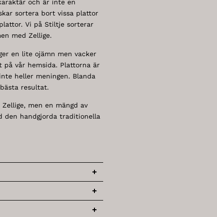
karaktär och är inte en
kar sortera bort vissa plattor
lattor. Vi på Stiltje sorterar
men med Zellige.
 ger en lite ojämn men vacker
tt på vår hemsida. Plattorna är
 inte heller meningen. Blanda
bästa resultat.
 Zellige, men en mängd av
d den handgjorda traditionella