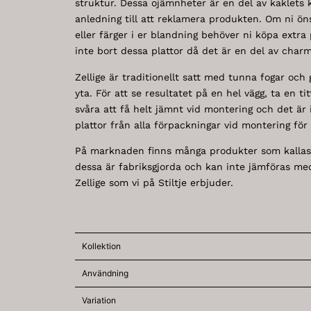
struktur. Dessa ojämnheter är en del av kaklets 
anledning till att reklamera produkten. Om ni öns
eller färger i er blandning behöver ni köpa extra p
inte bort dessa plattor då det är en del av char
Zellige är traditionellt satt med tunna fogar och
yta. För att se resultatet på en hel vägg, ta en ti
svåra att få helt jämnt vid montering och det är
plattor från alla förpackningar vid montering för 
På marknaden finns många produkter som kallas
dessa är fabriksgjorda och kan inte jämföras me
Zellige som vi på Stiltje erbjuder.
Kollektion
Användning
Variation