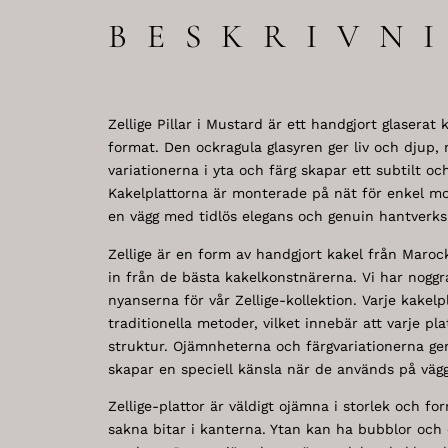
BESKRIVN
Zellige Pillar i Mustard är ett handgjort glaserat 
format. Den ockragula glasyren ger liv och djup,
variationerna i yta och färg skapar ett subtilt oc
Kakelplattorna är monterade på nät för enkel mon
en vägg med tidlös elegans och genuin hantverks
Zellige är en form av handgjort kakel från Marock
in från de bästa kakelkonstnärerna. Vi har noggr
nyanserna för vår Zellige-kollektion. Varje kakel
traditionella metoder, vilket innebär att varje pl
struktur. Ojämnheterna och färgvariationerna ger
skapar en speciell känsla när de används på vägga
Zellige-plattor är väldigt ojämna i storlek och fo
sakna bitar i kanterna. Ytan kan ha bubblor och