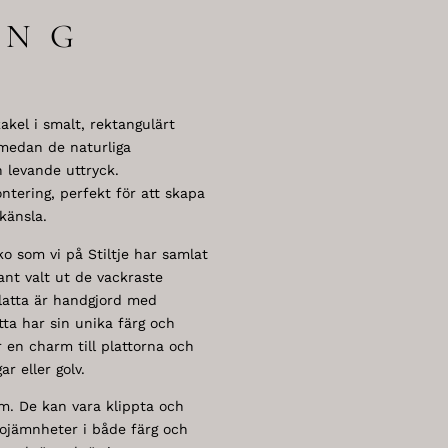
ING
kakel i smalt, rektangulärt
 medan de naturliga
h levande uttryck.
tering, perfekt för att skapa
känsla.
o som vi på Stiltje har samlat
ant valt ut de vackraste
platta är handgjord med
atta har sin unika färg och
 en charm till plattorna och
r eller golv.
rm. De kan vara klippta och
 ojämnheter i både färg och