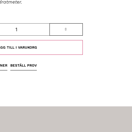
dratmeter.
GG TILL I VARUKORG
ONER
BESTÄLL PROV
ZELLIGE PILLAR MUSTARD MED FOGFÄRGEN JURABEIGE