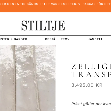
ENNA TID SÄNDS EFTER VÅR SEMESTER. VI TACKAR FÖR ERT TÅLA
ISTER & BÅRDER
BESTÄLL PROV
HANDFAT
ZELLIG
TRANS
3,495.00
KR
Priset gäller per kva