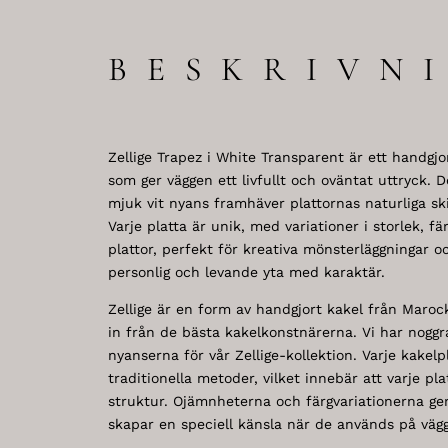
BESKRIVN
Zellige Trapez i White Transparent är ett handgj
som ger väggen ett livfullt och oväntat uttryck. 
mjuk vit nyans framhäver plattornas naturliga sk
Varje platta är unik, med variationer i storlek, f
plattor, perfekt för kreativa mönsterläggningar o
personlig och levande yta med karaktär.
Zellige är en form av handgjort kakel från Marock
in från de bästa kakelkonstnärerna. Vi har noggr
nyanserna för vår Zellige-kollektion. Varje kakel
traditionella metoder, vilket innebär att varje pl
struktur. Ojämnheterna och färgvariationerna ger
skapar en speciell känsla när de används på vägga