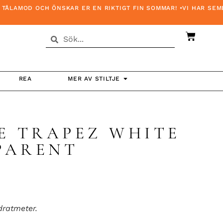
MOD OCH ÖNSKAR ER EN RIKTIGT FIN SOMMAR! •VI HAR SEMESTE
REA
MER AV STILTJE
E TRAPEZ WHITE
PARENT
dratmeter.