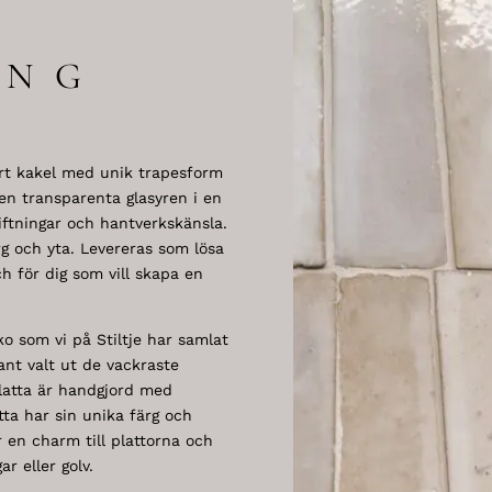
ING
ort kakel med unik trapesform
Den transparenta glasyren i en
iftningar och hantverkskänsla.
ärg och yta. Levereras som lösa
ch för dig som vill skapa en
o som vi på Stiltje har samlat
ant valt ut de vackraste
platta är handgjord med
atta har sin unika färg och
 en charm till plattorna och
r eller golv.