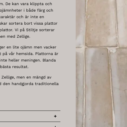
rm. De kan vara klippta och
 ojämnheter i både färg och
karaktär och är inte en
kar sortera bort vissa plattor
lattor. Vi på Stiltje sorterar
men med Zellige.
 ger en lite ojämn men vacker
tt på vår hemsida. Plattorna är
 inte heller meningen. Blanda
bästa resultat.
 Zellige, men en mängd av
d den handgjorda traditionella