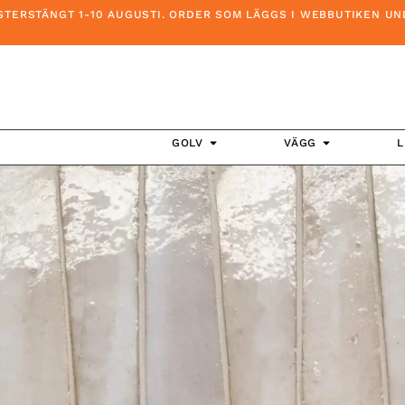
TÄNGT 1-10 AUGUSTI. ORDER SOM LÄGGS I WEBBUTIKEN UNDER D
GOLV
VÄGG
L