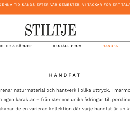
ID SÄNDS EFTER VÅR SEMESTER. VI TACKAR FÖR ERT TÅLAMOD O
ISTER & BÅRDER
BESTÄLL PROV
HANDFAT
HANDFAT
örenar naturmaterial och hantverk i olika uttryck. I marm
sin egen karaktär – från stenens unika ådringar till porslin
apar de en varierad kollektion där varje handfat är unikt 