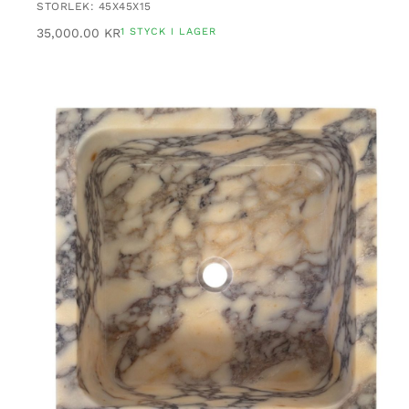
STORLEK: 45X45X15
35,000.00
KR
1 STYCK I LAGER