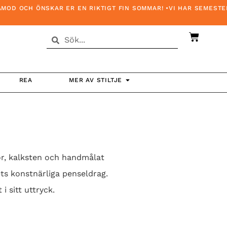
CH ÖNSKAR ER EN RIKTIGT FIN SOMMAR! •VI HAR SEMESTERSTÄN
REA
MER AV STILTJE
or, kalksten och handmålat
ets konstnärliga penseldrag.
i sitt uttryck.