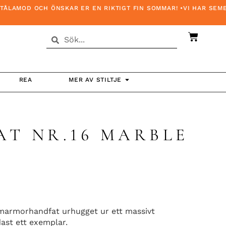
AMOD OCH ÖNSKAR ER EN RIKTIGT FIN SOMMAR! •VI HAR SEMEST
REA
MER AV STILTJE
T NR.16 MARBLE
 marmorhandfat urhugget ur ett massivt
ast ett exemplar.