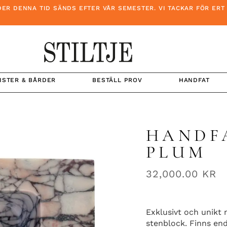
ENNA TID SÄNDS EFTER VÅR SEMESTER. VI TACKAR FÖR ERT TÅL
ISTER & BÅRDER
BESTÄLL PROV
HANDFAT
HANDFA
PLUM
32,000.00
KR
Exklusivt och unikt
stenblock. Finns end