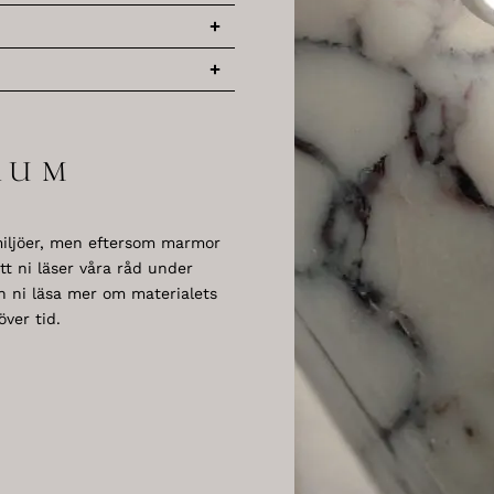
RUM
iljöer, men eftersom marmor
t ni läser våra råd under
an ni läsa mer om materialets
ver tid.