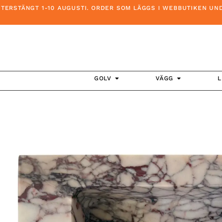
STÄNGT 1-10 AUGUSTI. ORDER SOM LÄGGS I WEBBUTIKEN UNDER D
GOLV
VÄGG
L