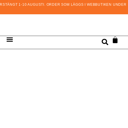
STÄNGT 1-10 AUGUSTI. ORDER SOM LÄGGS I WEBBUTIKEN UNDER D