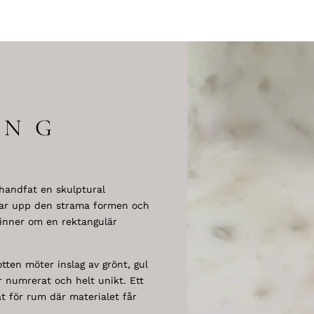
ING
 handfat en skulptural
kar upp den strama formen och
inner om en rektangulär
tten möter inslag av grönt, gul
r numrerat och helt unikt. Ett
t för rum där materialet får