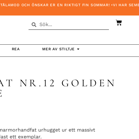
LAMOD OCH ÖNSKAR ER EN RIKTIGT FIN SOMMAR! •VI HAR SEMEST
REA
MER AV STILTJE
AT NR.12 GOLDEN
E
 marmorhandfat urhugget ur ett massivt
ast ett exemplar.