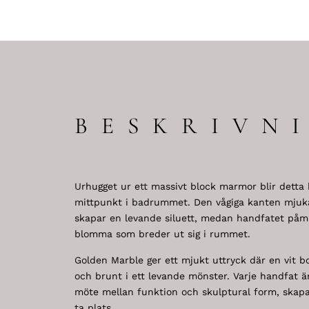
BESKRIVN
Urhugget ur ett massivt block marmor blir detta
mittpunkt i badrummet. Den vågiga kanten mju
skapar en levande siluett, medan handfatet påm
blomma som breder ut sig i rummet.
Golden Marble ger ett mjukt uttryck där en vit bo
och brunt i ett levande mönster. Varje handfat ä
möte mellan funktion och skulptural form, skapa
ta plats.