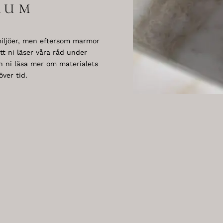
RUM
iljöer, men eftersom marmor
t ni läser våra råd under
an ni läsa mer om materialets
ver tid.