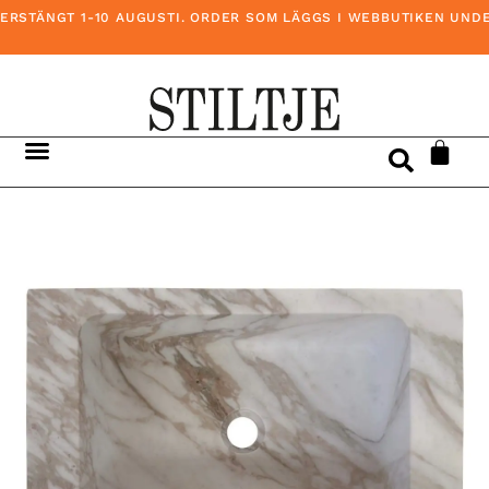
RSTÄNGT 1-10 AUGUSTI. ORDER SOM LÄGGS I WEBBUTIKEN UNDER 