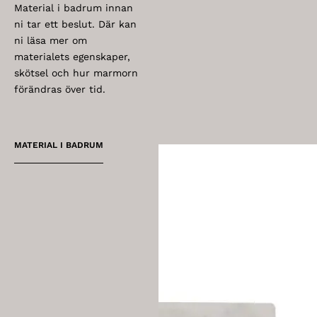
Material i badrum innan
ni tar ett beslut. Där kan
ni läsa mer om
materialets egenskaper,
skötsel och hur marmorn
förändras över tid.
MATERIAL I BADRUM