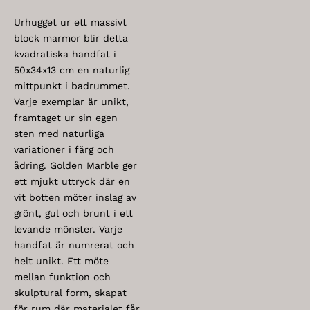
Urhugget ur ett massivt
block marmor blir detta
kvadratiska handfat i
50x34x13 cm en naturlig
mittpunkt i badrummet.
Varje exemplar är unikt,
framtaget ur sin egen
sten med naturliga
variationer i färg och
ådring. Golden Marble ger
ett mjukt uttryck där en
vit botten möter inslag av
grönt, gul och brunt i ett
levande mönster. Varje
handfat är numrerat och
helt unikt. Ett möte
mellan funktion och
skulptural form, skapat
för rum där materialet får