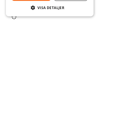
2,495.00
KR
1,995.00
KR
19 M² I LAGER
VISA DETALJER
S
Kö
Upptäck vårt unika sortiment av stengolv,
In
cementgolv, kakel, mosaik, marmor och
Fr
mer. Beställ direkt från vår webbutik och
Kv
låt din inredning sticka ut från mängden!
Mo
Sk