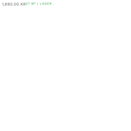
1,890.00
KR
27 M² I LAGER
VÅRT NYHETSBREV
Tycker du om handgjorda och naturliga
material lika mycket som vi gör? Håll dig då
uppdaterad gällande nyheter, eller låt dig
inspireras av våra projekt.
PRENUMERERA