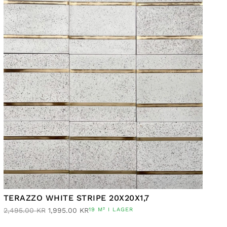
TERAZZO WHITE STRIPE 20X20X1,7
2,495.00
KR
1,995.00
KR
19 M² I LAGER