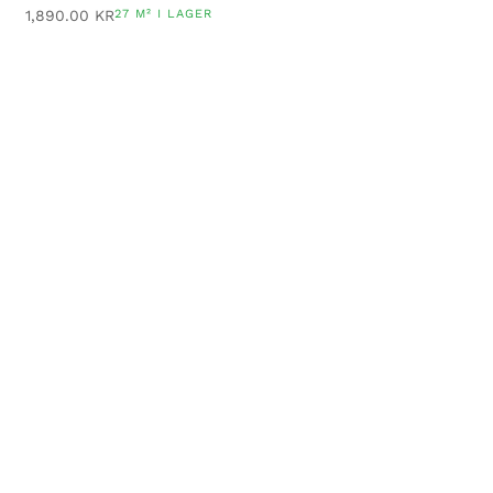
1,890.00
KR
27 M² I LAGER
UPPORT
KONTAKTA OSS
p- & leveransvillkor
Moëll & Moëll AB
tegritetspolicy
Wilhelmsbergs gård, 272
ågor och svar
92 Simrishamn
alitetsbeskrivning
+46 10-516 88 99
nteringsanvisningar
info@stiltje.se
ötselråd