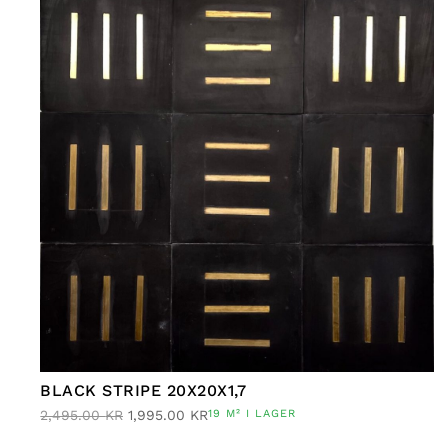
BLACK STRIPE 20X20X1,7
2,495.00
KR
1,995.00
KR
19 M² I LAGER