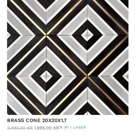
BRASS CONE 20X20X1,7
2,495.00
KR
1,995.00
KR
18 M² I LAGER