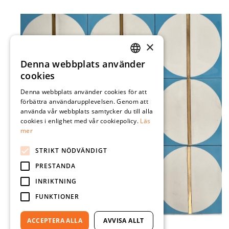
×
Denna webbplats använder
SWEDISH
cookies
ENGLISH
Denna webbplats använder cookies för att
förbättra användarupplevelsen. Genom att
använda vår webbplats samtycker du till alla
cookies i enlighet med vår cookiepolicy.
Läs
mer
STRIKT NÖDVÄNDIGT
PRESTANDA
INRIKTNING
FUNKTIONER
ACCEPTERA ALLA
AVVISA ALLT
OVER THE MOON 20X20X1,7