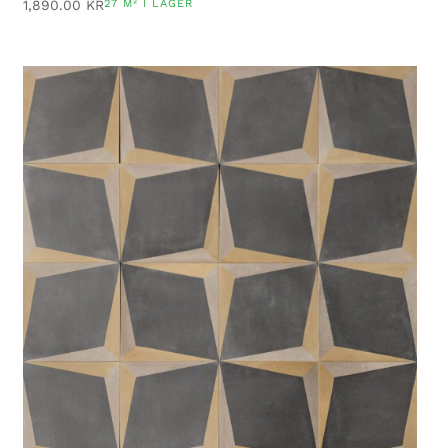
1,890.00
KR
27 M² I LAGER