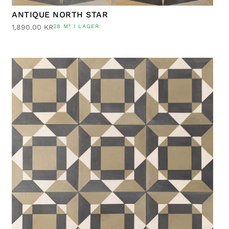
ANTIQUE NORTH STAR
1,890.00
KR
28 M² I LAGER