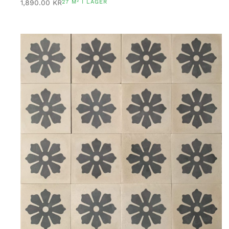
1,890.00
KR
27 M² I LAGER