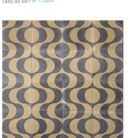
1,890.00
KR
21 M² I LAGER