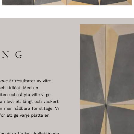
ING
ique
är resultatet av vårt
ch tidlöst. Med en
en och rå yta ville vi ge
an levt ett långt och vackert
 mer hållbara för slitage. Vi
för att ge varje platta en
rmoniska färger i kollektionen.