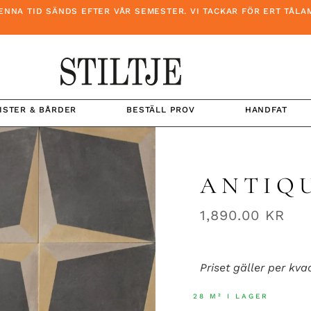
TID SÄNDS EFTER VÅR SEMESTER. VI TACKAR FÖR ERT TÅLAMOD 
ISTER & BÅRDER
BESTÄLL PROV
HANDFAT
ANTIQ
1,890.00
KR
Priset gäller per kva
28 M² I LAGER