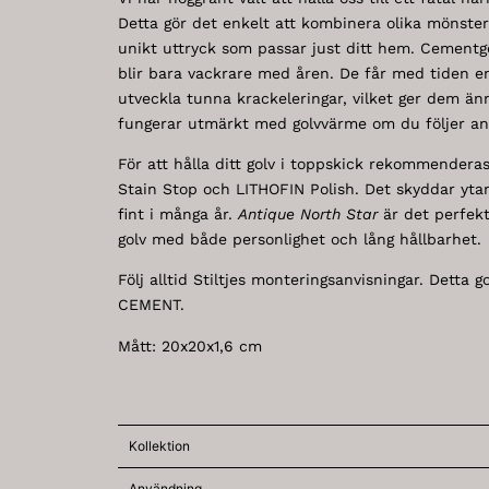
Detta gör det enkelt att kombinera olika mönster 
unikt uttryck som passar just ditt hem. Cementgol
blir bara vackrare med åren. De får med tiden e
utveckla tunna krackeleringar, vilket ger dem än
fungerar utmärkt med golvvärme om du följer an
För att hålla ditt golv i toppskick rekommender
Stain Stop och LITHOFIN Polish. Det skyddar ytan 
fint i många år.
Antique North Star
är det perfekta
golv med både personlighet och lång hållbarhet.
Följ alltid Stiltjes monteringsanvisningar. Detta g
CEMENT.
Mått: 20x20x1,6 cm
Kollektion
Användning