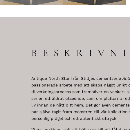
BESKRIVN
Antique North Star från Stiltjes cementserie
Ant
passionerade arbete med att skapa något unikt o
tillverkningsprocess som framhäver en vackert slit
serien ett åldrat utseende, som om plattorna red
liv innan de nått ditt hem. Det gör även cementen
har själva tagit fram mönstren till vår kollektion 
personlig prägel och ett autentiskt uttryck.
Vi har noggrant valt att hålla oss till ett fåtal ha