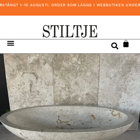
TÄNGT 1-10 AUGUSTI. ORDER SOM LÄGGS I WEBBUTIKEN UNDER D