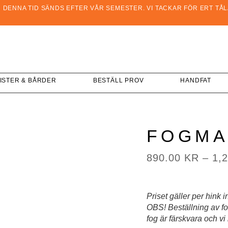
ENNA TID SÄNDS EFTER VÅR SEMESTER. VI TACKAR FÖR ERT TÅLAM
ISTER & BÅRDER
BESTÄLL PROV
HANDFAT
FOGMA
890.00
KR
–
1,
Priset gäller per hink 
OBS! Beställning av fo
fog är färskvara och vi 