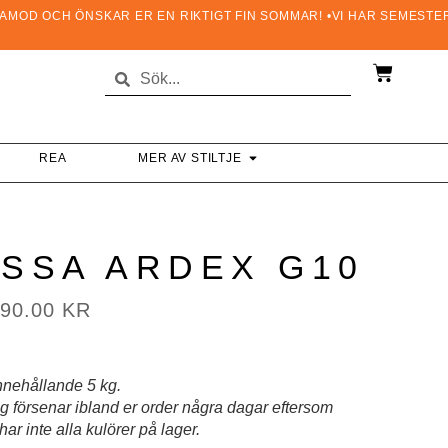
OD OCH ÖNSKAR ER EN RIKTIGT FIN SOMMAR! •VI HAR SEMESTERS
REA
MER AV STILTJE
SSA ARDEX G10
290.00
KR
innehållande 5 kg.
g försenar ibland er order några dagar eftersom
har inte alla kulörer på lager.