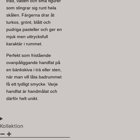
träd, vatten och små figurer
som slingrar sig runt hela
skålen. Färgerna drar åt
turkos, grönt, blått och
pudriga pasteller och ger en
mjuk men uttrycksfull
karaktär i rummet.
Perfekt som fristående
ovanpåliggande handfat på
en bänkskiva i trä eller sten,
när man vill låta badrummet
få ett tydligt smycke. Varje
handfat är handmålat och
därför helt unikt.
Kollektion