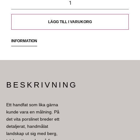
LÄGG TILL I VARUKORG
INFORMATION
BESKRIVNING
Ett handfat som lika gärna
kunde vara en målning. På
det vita porslinet breder ett
detaljerat, handmålat
landskap ut sig med berg,