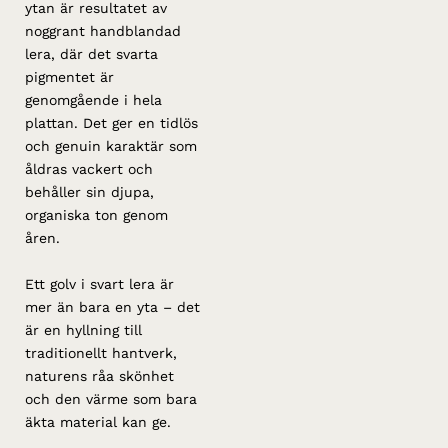
ytan är resultatet av
noggrant handblandad
lera, där det svarta
pigmentet är
genomgående i hela
plattan. Det ger en tidlös
och genuin karaktär som
åldras vackert och
behåller sin djupa,
organiska ton genom
åren.
Ett golv i svart lera är
mer än bara en yta – det
är en hyllning till
traditionellt hantverk,
naturens råa skönhet
och den värme som bara
äkta material kan ge.