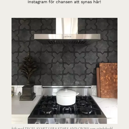
Instagram för chansen att synas här!
kök med TEGEL SVART LERA STARS AND CROSS som stänkskydd
hal