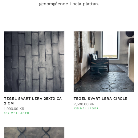
genomgående i hela plattan.
TEGEL SVART LERA 25X7X CA
TEGEL SVART LERA CIRCLE
2 CM
2,590.00
KR
1,990.00
KR
125 M² I LAGER
102 M² I LAGER