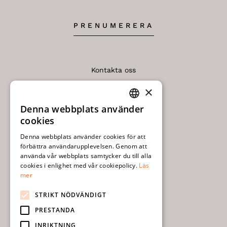
PRENUMERERA
Kontakta oss
×
Köp- och leveransvillkor
Denna webbplats använder
SWEDISH
Integritetspolicy
cookies
ENGLISH
Denna webbplats använder cookies för att
Frågor och svar
förbättra användarupplevelsen. Genom att
använda vår webbplats samtycker du till alla
Kvalitetsbeskrivning
cookies i enlighet med vår cookiepolicy.
Läs
mer
Monteringsanvisningar
STRIKT NÖDVÄNDIGT
Skötsel
PRESTANDA
INRIKTNING