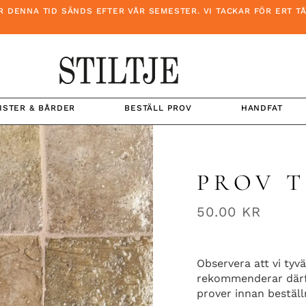
NA TID SÄNDS EFTER VÅR SEMESTER. VI TACKAR FÖR ERT TÅLAM
ISTER & BÅRDER
BESTÄLL PROV
HANDFAT
PROV T
50.00
KR
Observera att vi tyvä
rekommenderar därfö
prover innan beställ