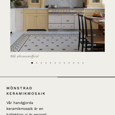
Bild: @kvanumofficial
Ker
MÖNSTRAD
KERAMIKMOSAIK
Vår handgjorda
keramikmosaik är en
kollektion vi är enormt