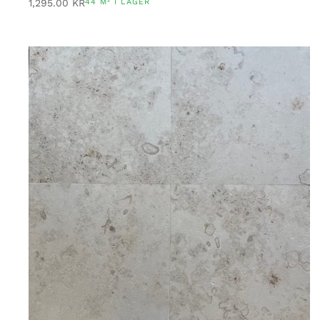
1,295.00
KR
44 M² I LAGER