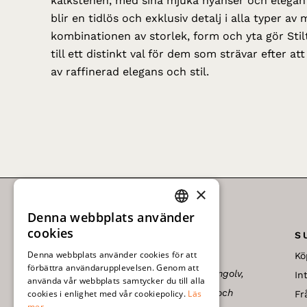
kalkstenen, med sina mjuka nyanser och elegan
blir en tidlös och exklusiv detalj i alla typer av 
kombinationen av storlek, form och yta gör Stil
till ett distinkt val för dem som strävar efter a
av raffinerad elegans och stil.
×
Denna webbplats använder
SWEDISH
cookies
S
ENGLISH
Denna webbplats använder cookies för att
Kö
förbättra användarupplevelsen. Genom att
Upptäck vårt unika sortiment av stengolv,
In
använda vår webbplats samtycker du till alla
cementgolv, kakel, mosaik, marmor och
cookies i enlighet med vår cookiepolicy.
Läs
Fr
mer