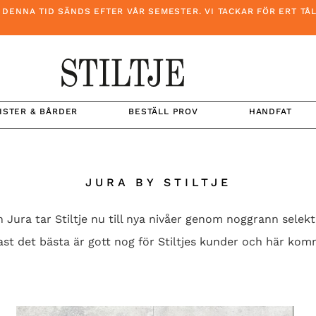
NA TID SÄNDS EFTER VÅR SEMESTER. VI TACKAR FÖR ERT TÅLAM
ISTER & BÅRDER
BESTÄLL PROV
HANDFAT
JURA BY STILTJE
 Jura tar Stiltje nu till nya nivåer genom noggrann selek
st det bästa är gott nog för Stiltjes kunder och här komme