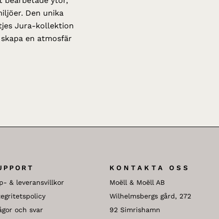
t bearbetade ytor,
miljöer. Den unika
tjes Jura-kollektion
tt skapa en atmosfär
UPPORT
KONTAKTA OSS
p- & leveransvillkor
Moëll & Moëll AB
tegritetspolicy
Wilhelmsbergs gård, 272
ågor och svar
92 Simrishamn