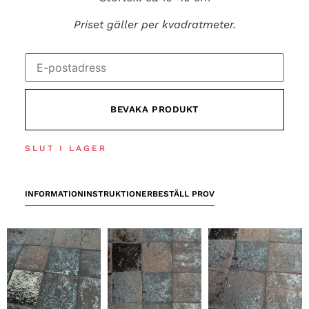
Priset gäller per kvadratmeter.
Skriv
in
din
e-
postadress
BEVAKA PRODUKT
för
att
bevaka
produkten
SLUT I LAGER
INFORMATION
INSTRUKTIONER
BESTÄLL PROV