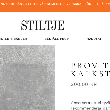
ID SÄNDS EFTER VÅR SEMESTER. VI TACKAR FÖR ERT TÅLAMOD O
ISTER & BÅRDER
BESTÄLL PROV
HANDFAT
PROV 
KALKS
200.00
KR
Observera att vi tyvä
rekommenderar därfö