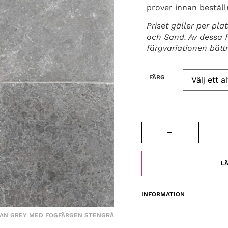
prover innan beställ
Priset gäller per pl
och Sand. Av dessa f
färgvariationen bätt
FÄRG
LÄ
INFORMATION
IAN GREY MED FOGFÄRGEN STENGRÅ