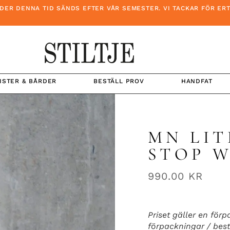
 DENNA TID SÄNDS EFTER VÅR SEMESTER. VI TACKAR FÖR ERT T
ISTER & BÅRDER
BESTÄLL PROV
HANDFAT
MN LIT
STOP 
990.00
KR
Priset gäller en förp
förpackningar / bes