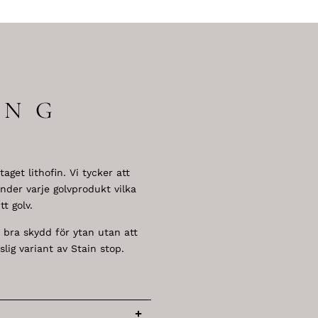
ING
get lithofin. Vi tycker att
der varje golvprodukt vilka
t golv.
 bra skydd för ytan utan att
lig variant av Stain stop.