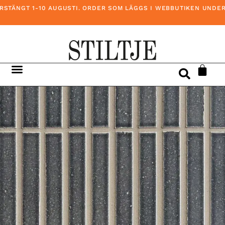
TÄNGT 1-10 AUGUSTI. ORDER SOM LÄGGS I WEBBUTIKEN UNDER D