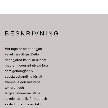
HERITAGE SEAFOAM 7,5X15 MED FOGEN CEMENTGRÅ
HERITAGE SEAFOAM 7,5X15 MED FOGEN CEMENTGRÅ
BESKRIVNING
Heritage är ett handgjort
kakel från Stiltje. Detta
handgjorda kakel är skapat
med en noggrant utvald lera
som genomgår en
specialbehandling för att
framhäva den naturliga
texturen och
färgvariationerna. Varje
kakelbit är unikt formad och
kavlad för att ge en taktil