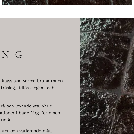
ING
n klassiska, varma bruna tonen
träslag, tidlös elegans och
 rå och levande yta. Varje
riationer i både färg, form och
 unik.
anter och varierande mått.