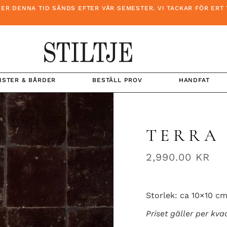
NNA TID SÄNDS EFTER VÅR SEMESTER. VI TACKAR FÖR ERT TÅLA
ISTER & BÅRDER
BESTÄLL PROV
HANDFAT
TERRA
2,990.00
KR
Storlek: ca 10×10 c
Priset gäller per kva