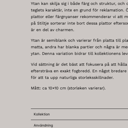
Ytan kan skilja sig i både färg och struktur, och 
teglets karaktär, inte en grund för reklamation. 
plattor eller färgnyanser rekommenderar vi att ma
på Stiltje sorterar inte bort dessa plattor efter
är en del av charmen.
Ytan är semiblank och varierar från platta till pla
matta, andra har blanka partier och några är mer
ytan. Denna variation bidrar till kollektionens l
Vid sättning är det bäst att fokusera på att hålla
eftersträva en exakt fogbredd. En något bredare
för att ta upp naturliga storleksskillnader.
Mått: ca 10×10 cm (storleken varierar).
Kollektion
Användning