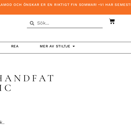
 OCH ÖNSKAR ER EN RIKTIGT FIN SOMMAR! •VI HAR SEMESTERST
REA
MER AV STILTJE
HANDFAT
IC
k..